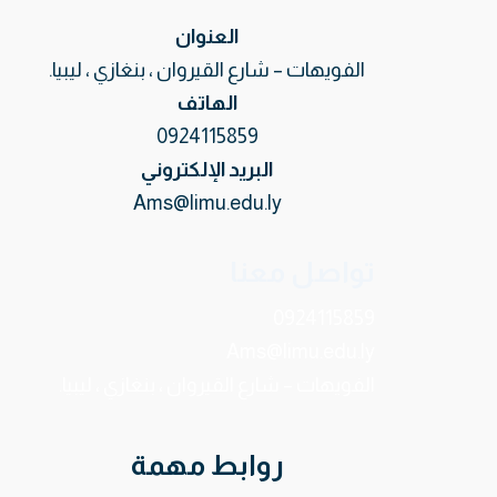
العنوان
الفويهات – شارع القيروان ، بنغازي ، ليبيا.
الهاتف
0924115859
البريد الإلكتروني
Ams@limu.edu.ly
تواصل معنا
0924115859
Ams@limu.edu.ly
الفويهات – شارع القيروان ، بنغازي ، ليبيا.
روابط مهمة