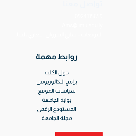
تواصل معنا
0924115859
Ams@limu.edu.ly
الفويهات – شارع القيروان ، بنغازي ، ليبيا.
روابط مهمة
حول الكلية
برامج البكالوريوس
سياسات الموقع
بوابة الجامعة
المستودع الرقمي
مجلة الجامعة