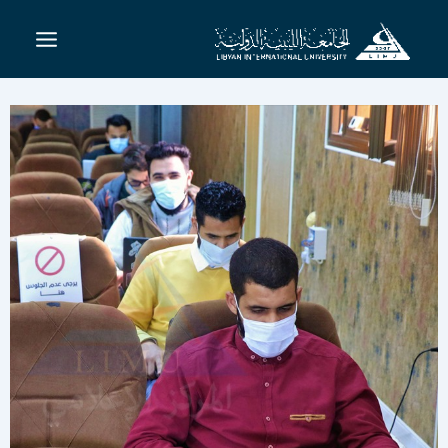
خطي
لى
لمحتوى