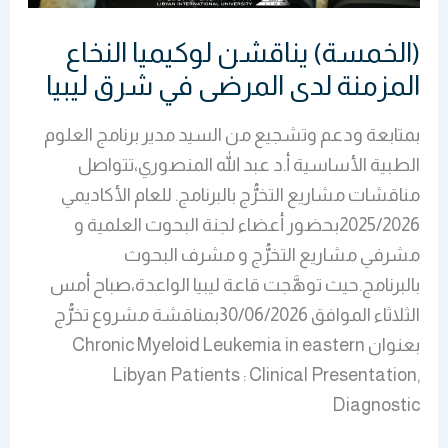
شرق
ليبيا
(الخمسة) يناقشن لوكيميا النخاع
المزمنة لدى المرضى في شرق ليبيا
بمتابعة ودعم وتشجيع من السيد مدير برنامج العلوم
الطبية الأساسية أ.د عبد الله المنصوري،تتواصل
مناقشات مشاريع التخرُّج بالبرنامج. للعام الأكاديمي
2025/2026بحضور أعضاء لجنة البحوث العلمية و
مشرفي مشاريع التخرُّج و مشرف البحوث
بالبرنامج.حيث توهَّجت قاعة ليبيا الواعدة،صباح أمس
الثلاثاء الموافق 30/06/2026بمناقشة مشروع تخرُّج
بعنوان Chronic Myeloid Leukemia in eastern
Libyan Patients : Clinical Presentation,
Diagnostic