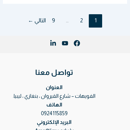
1
2
…
9
التالي
←
تواصل معنا
العنوان
الفويهات – شارع القيروان ، بنغازي ، ليبيا.
الهاتف
0924115859
البريد الإلكتروني