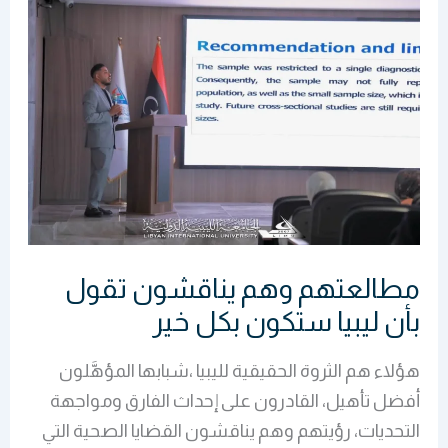
وهم
يناقشون
تقول
بأن
ليبيا
ستكون
بكل
خير
مطالعتهم وهم يناقشون تقول
بأن ليبيا ستكون بكل خير
هؤلاء هم الثروة الحقيقية لليبيا ،شبابها المؤهَّلون
أفضل تأهيل، القادرون على إحداث الفارق ومواجهة
التحديات، رؤيتهم وهم يناقشون القضايا الصحية التي