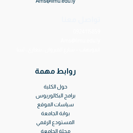
Ams@limu.edu.ly
تواصل معنا
0924115859
Ams@limu.edu.ly
الفويهات – شارع القيروان ، بنغازي ، ليبيا.
روابط مهمة
حول الكلية
برامج البكالوريوس
سياسات الموقع
بوابة الجامعة
المستودع الرقمي
مجلة الجامعة