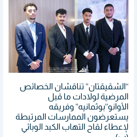
تناقشان
الخصائص
المرضية
لولادات
ما
قبل
الأوانو”بوثمانيه”
وفريقه
يستعرضون
“الشقيقتان” تناقشان الخصائص
الممارسات
المرضية لولادات ما قبل
المرتبطة
الأوانو”بوثمانيه” وفريقه
لإعطاء
يستعرضون الممارسات المرتبطة
لقاح
لإعطاء لقاح التهاب الكبد الوبائي
التهاب
الكبد
(ب)