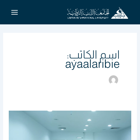
خطي
لى
لمحتوى
اسم الكاتب:
ayaalaribie
ورشة
عمل
حول