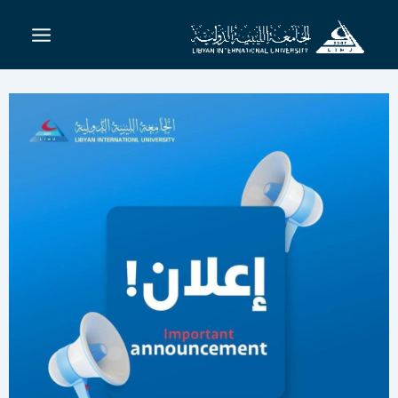
خطي
لى
لمحتوى