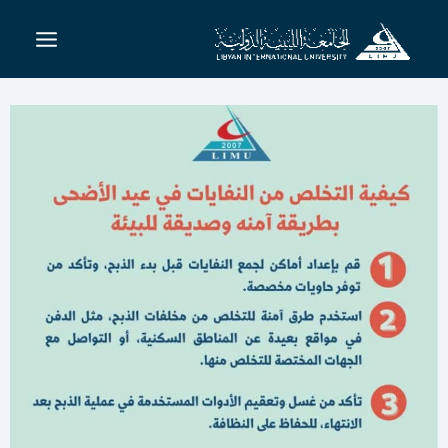
خطي
لى
لمحتوى