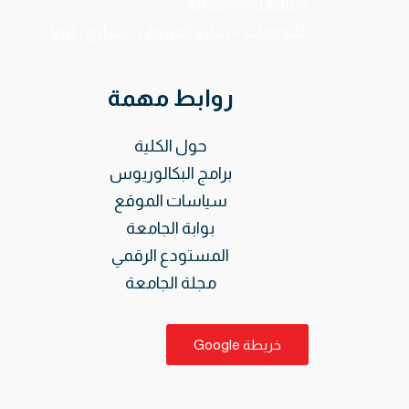
Ams@limu.edu.ly
الفويهات – شارع القيروان ، بنغازي ، ليبيا.
روابط مهمة
حول الكلية
برامج البكالوريوس
سياسات الموقع
بوابة الجامعة
المستودع الرقمي
مجلة الجامعة
خريطة Google