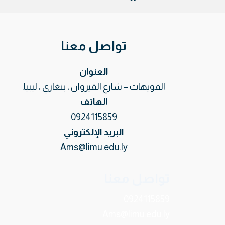
تواصل معنا
العنوان
الفويهات – شارع القيروان ، بنغازي ، ليبيا.
الهاتف
0924115859
البريد الإلكتروني
Ams@limu.edu.ly
تواصل معنا
0924115859
Ams@limu.edu.ly