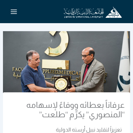
خطي
لى
لمحتوى
عرفاناً بعطائه ووفاءً لإسهامه
“المنصوري” يكرِّم “طلعت”
تعزيزاً لتقليد نبيل أرسته الدولية