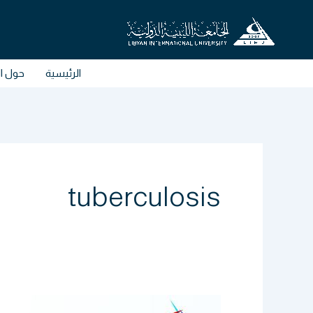
خطي
لى
لمحتوى
الرئيسية
حول ال
tuberculosis
BMS