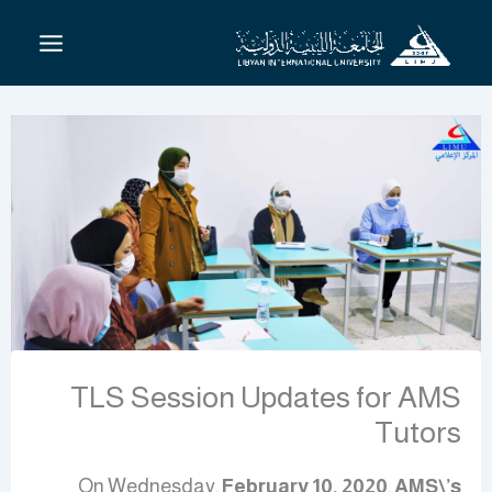
خطي
لى
لمحتوى
TLS Session Updates for AMS
Tutors
On Wednesday,
February 10, 2020
,
AMS\’s