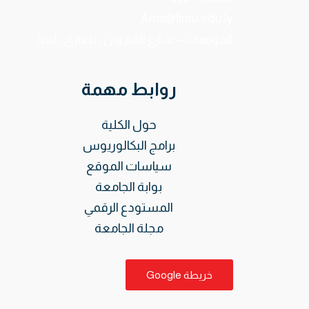
Ams@limu.edu.ly
الفويهات – شارع القيروان ، بنغازي ، ليبيا.
روابط مهمة
حول الكلية
برامج البكالوريوس
سياسات الموقع
بوابة الجامعة
المستودع الرقمي
مجلة الجامعة
خريطة Google